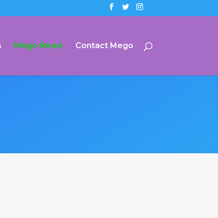
s
Mego News
Contact Mego